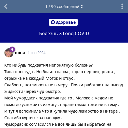
1
/
90
сообщений
Здоровье
Болезнь Х Long COVID
mina
1 сен 2024
Кто нибудь подхватил непонятную болезнь?
Типа простуда . Но болит голова , горло першит, рвота ,
отрыжка на каждый глоток и откус .
Слабость, потливость не в меру . Почки работают на вывод
жидкости через чур быстро.
Мой чумордасик подхватил где то . Молоко с медом не
помогло успокоить изжогу , парацетамол тоже не в тему .
И тут я вспомнила что я купила чудо лекарство в Питере .
Спасибо курочке за наводку .
Чумордасик согласился на все лишь бы выбраться на