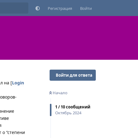
Регистрация
Войти
Войти для ответа
л на [
Login
Начало
говоров-
1
/
10
сообщений
олнение
Октябрь 2024
тиве
я
 о “степени