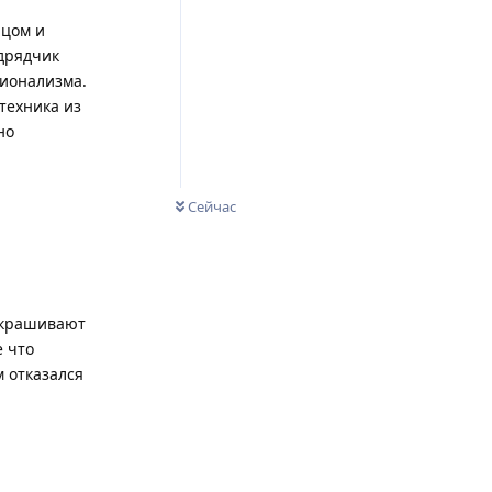
ицом и
одрядчик
сионализма.
техника из
но
Сейчас
рекрашивают
е что
м отказался
Ответить