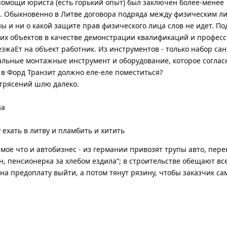
помощи юриста (есть горький опыт) был заключен более-менее
. Обыкновенно в Литве договора подряда между физическим л
 и ни о какой защите прав физического лица слов не идет. П
ких объектов в качестве демонстрации квалификаций и профес
жаЕт на объект работник. Из инструментов - только набор сан
альные монтажные инструмент и оборудование, которое соглас
 в Форд Транзит должно еле-еле поместиться?
отрясений шлю далеко.
за
ехать в литву и пламбить и хитить
самое что и автобизнес - из германии привозят трупы авто, пе
н, пенсионерка за хлебом ездила”; в строительстве обещают вс
на предоплату выйти, а потом тянут рязину, чтобы заказчик са