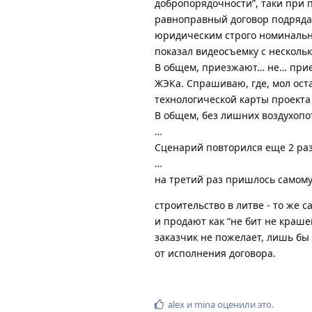
добропорядочности”, таки при 
равноправный договор подряда
юридическим строго номинальны
показал видеосъемку с несколь
В общем, приезжают… не… приез
ЖЭКа. Спрашиваю, где, мол ост
технологической карты проекта
В общем, без лишних воздухоп
…
Сценарий повторился еще 2 ра
…
на третий раз пришлось самому 
строительство в литве - то же 
и продают как “не бит не краше
заказчик не пожелает, лишь бы 
от исполнения договора.
alex
и
mina
оценили это
.