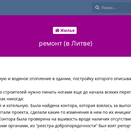
Жилье
ремонт (в Литве)
ую и водяное отопление в здании, постройку которого описыва
то строителей нужно пинать ногами еще до начала всяких пере
как никогда:
е и котельную. Была найдена контора, которая взялась за вып
етали проекта, сделали какие-то изменения в нем по их инициа
Контора была проверена на вшивость вроде наличия отсутстви
ми органами, из “реестра добропорядочности” был взят репорт