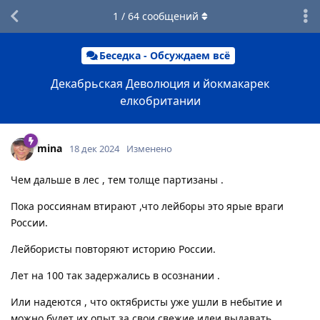
1
/
64
сообщений
Беседка - Обсуждаем всё
Декабрьская Деволюция и йокмакарек
елкобритании
mina
18 дек 2024
Изменено
Чем дальше в лес , тем толще партизаны .
Пока россиянам втирают ,что лейборы это ярые враги
России.
Лейбористы повторяют историю России.
Лет на 100 так задержались в осознании .
Или надеются , что октябристы уже ушли в небытие и
можно будет их опыт за свои свежие идеи выдавать.