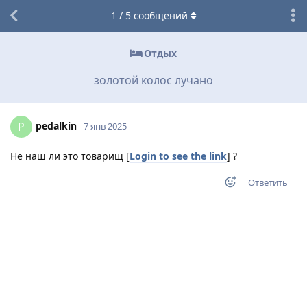
1
/
5
сообщений
Отдых
золотой колос лучано
pedalkin
P
7 янв 2025
Не наш ли это товарищ [
Login to see the link
] ?
Ответить