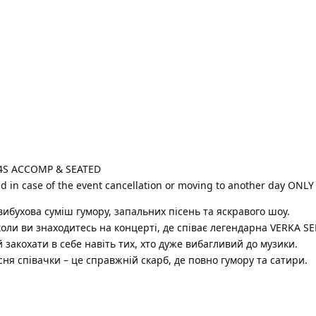
14S ACCOMP & SEATED
 in case of the event cancellation or moving to another day ONLY
бухова суміш гумору, запальних пісень та яскравого шоу.
 коли ви знаходитесь на концерті, де співає легендарна VERKA 
 закохати в себе навіть тих, хто дуже вибагливий до музики.
сня співачки – це справжній скарб, де повно гумору та сатири.