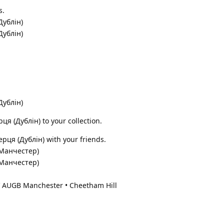
s.
Дублiн)
Дублiн)
Дублiн)
 (Дублiн) to your collection.
ця (Дублiн) with your friends.
(Манчестер)
(Манчестер)
o’ AUGB Manchester • Cheetham Hill