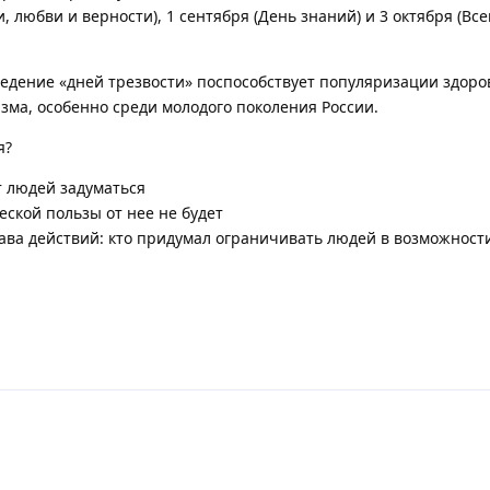
и, любви и верности), 1 сентября (День знаний) и 3 октября (В
ведение «дней трезвости» поспособствует популяризации здоро
зма, особенно среди молодого поколения России.
я?
ит людей задуматься
еской пользы от нее не будет
ва действий: кто придумал ограничивать людей в возможност