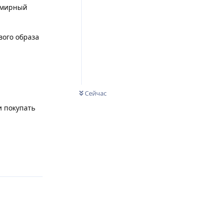
семирный
вого образа
Сейчас
и покупать
Ответить