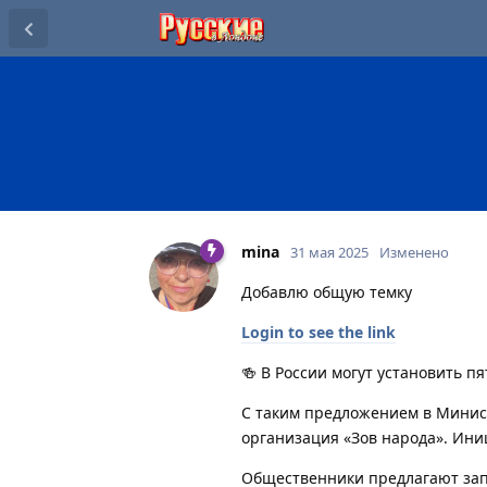
mina
31 мая 2025
Изменено
Добавлю общую темку
Login to see the link
🍻 В России могут установить п
С таким предложением в Минис
организация «Зов народа». Ини
Общественники предлагают запр