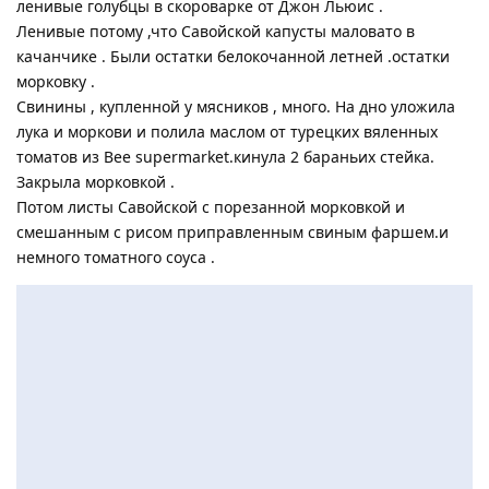
ленивые голубцы в скороварке от Джон Льюис .
Ленивые потому ,что Савойской капусты маловато в
качанчике . Были остатки белокочанной летней .остатки
морковку .
Свинины , купленной у мясников , много. На дно уложила
лука и моркови и полила маслом от турецких вяленных
томатов из Bee supermarket.кинула 2 бараньих стейка.
Закрыла морковкой .
Потом листы Савойской с порезанной морковкой и
смешанным с рисом приправленным свиным фаршем.и
немного томатного соуса .