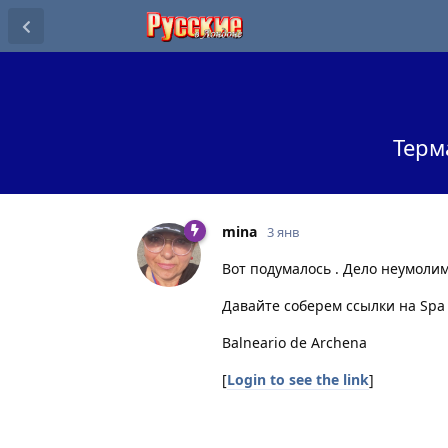
Терм
mina
3 янв
Вот подумалось . Дело неумолим
Давайте соберем ссылки на Spa
Balneario de Archena
[
Login to see the link
]