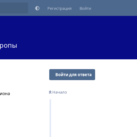
Регистрация
Войти
вропы
Войти для ответа
Начало
биона
Ответить