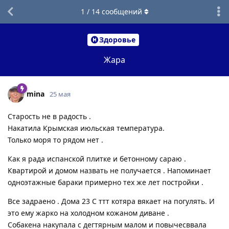
1
/
14
сообщений
Здоровье
Жара
mina
25 мая
Старость не в радость .
Накатила Крымская июльская температура.
Только моря то рядом нет .
Как я рада испанской плитке и бетонному сараю .
Квартирой и домом назвать не получается . Напоминает
одноэтажные бараки примерно тех же лет постройки .
Все задраено . Дома 23 С ттт котяра вякает на погулять. И
это ему жарко на холодном кожаном диване .
Собакена накупала с дегтярным малом и повычесввала