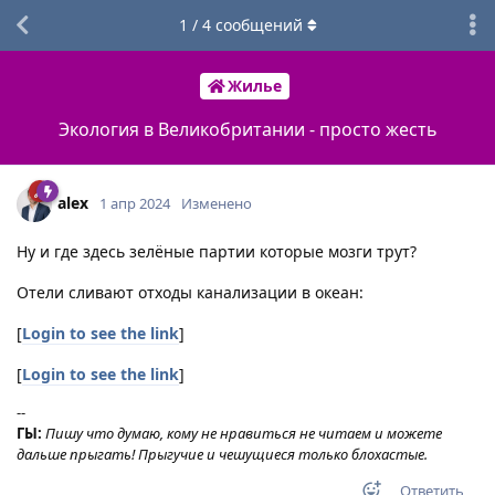
1
/
4
сообщений
Жилье
Экология в Великобритании - просто жесть
alex
1 апр 2024
Изменено
Ну и где здесь зелёные партии которые мозги трут?
Отели сливают отходы канализации в океан:
[
Login to see the link
]
[
Login to see the link
]
--
ГЫ:
Пишу что думаю, кому не нравиться не читаем и можете
дальше прыгать! Прыгучие и чешущиеся только блохастые.
Ответить