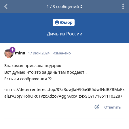
1
/
3
сообщений
Юмор
Дичь из России
mina
17 июн 2024
Изменено
Знакомая прислала подарок
Вот думаю что это за дичь там продают .
Есть ли соображения ??
чттпс://deterrenterect.top/87a3dwJlaH90aGR5dwINdBZRMxEk
alErV3pJVHobOR0TVzoXdzo7AggrAxcvTz4xSQ?1718511103287
Ответить